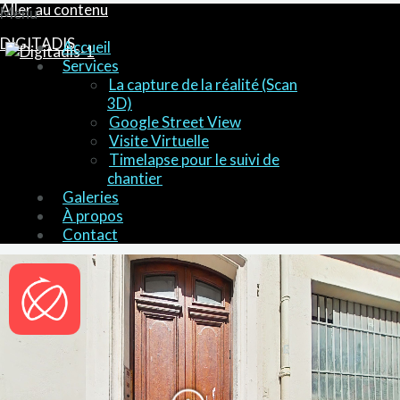
Aller au contenu
Menu
DIGITADIS
Accueil
Services
La capture de la réalité (Scan
3D)
Google Street View
Visite Virtuelle
Timelapse pour le suivi de
chantier
Galeries
À propos
Contact